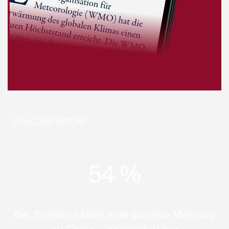
ZAHL DER WOCHE
54 %
der Spanier haben eine positive Meinung