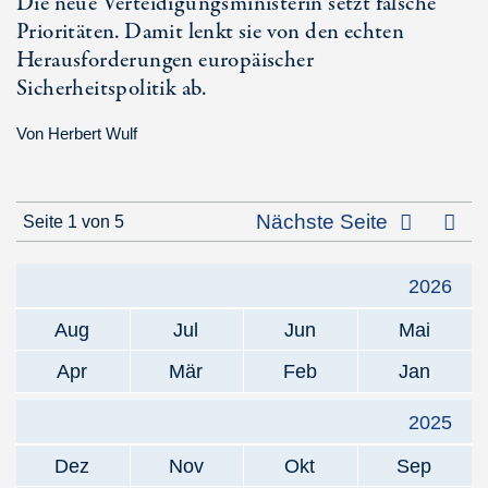
Die neue Verteidigungsministerin setzt falsche
Prioritäten. Damit lenkt sie von den echten
Herausforderungen europäischer
Sicherheitspolitik ab.
Von
Herbert Wulf
Letz
Nächste Seite
Seite 1 von 5
2026
Aug
Jul
Jun
Mai
Apr
Mär
Feb
Jan
2025
Dez
Nov
Okt
Sep