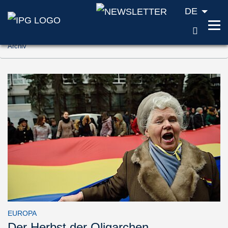
DE
SUCH
Zum Inhalt springen (Accesskey '1')
Archiv
Zur Suche springen (Accesskey '2')
Zur Navigation springen (Accesskey '3')
EUROPA
Der Herbst der Oligarchen