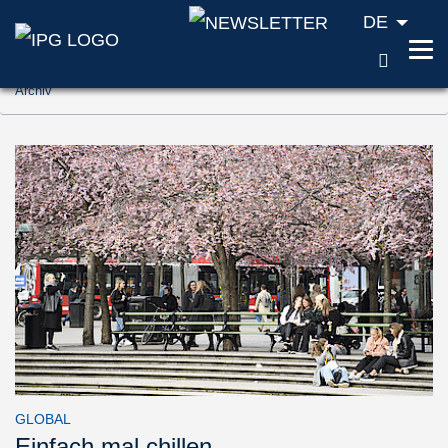
DE
SUCH
Zum Inhalt springen (Accesskey '1')
Archiv
Zur Suche springen (Accesskey '2')
Zur Navigation springen (Accesskey '3')
GLOBAL
Einfach mal chillen