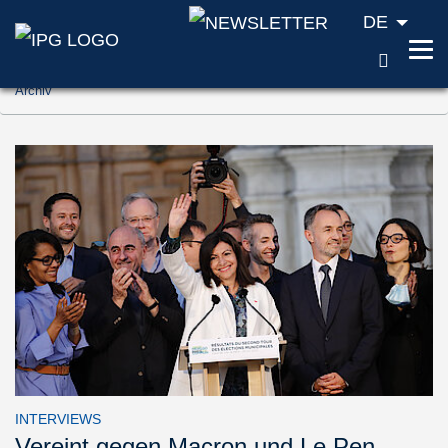
DE
SUCH
Zum Inhalt springen (Accesskey '1')
Archiv
Zur Suche springen (Accesskey '2')
Zur Navigation springen (Accesskey '3')
INTERVIEWS
Vereint gegen Macron und Le Pen