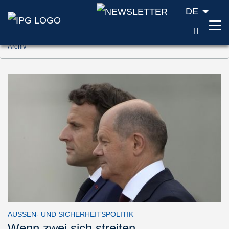
DE
SUCH
Zum Inhalt springen (Accesskey '1')
Archiv
Zur Suche springen (Accesskey '2')
Zur Navigation springen (Accesskey '3')
AUSSEN- UND SICHERHEITSPOLITIK
Wenn zwei sich streiten ...