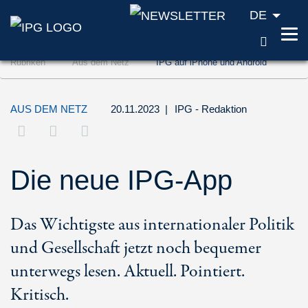
DE
SUCH
Zum Inhalt springen (Accesskey '1')
Rubriken
Aus dem Netz
IPG auf iPhone und Android
Zur Suche springen (Accesskey '2')
Zur Navigation springen (Accesskey '3')
AUS DEM NETZ
20.11.2023
|
IPG - Redaktion
Die neue IPG-App
Das Wichtigste aus internationaler Politik
und Gesellschaft jetzt noch bequemer
unterwegs lesen. Aktuell. Pointiert.
Kritisch.