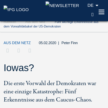
DE
SUCH
Zum Inhalt springen (Accesskey '1')
Rubriken
Aus dem Netz
Fünf wichtige Erkenntnisse aus
Zur Suche springen (Accesskey '2')
dem Vorwahldebakel der US-Demokraten
Zur Navigation springen (Accesskey '3')
AUS DEM NETZ
05.02.2020
|
Peter Finn
Iowas?
Die erste Vorwahl der Demokraten war
eine einzige Katastrophe: Fünf
Erkenntnisse aus dem Caucus-Chaos.