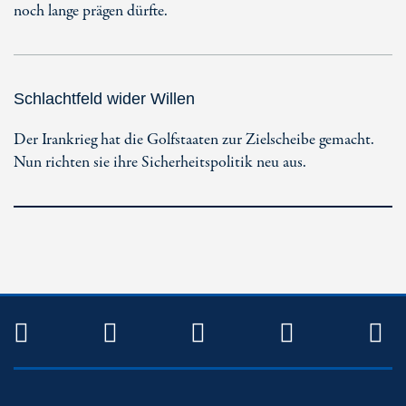
noch lange prägen dürfte.
Schlachtfeld wider Willen
Der Irankrieg hat die Golfstaaten zur Zielscheibe gemacht.
Nun richten sie ihre Sicherheitspolitik neu aus.
TWITTER
FACEBOOK
INSTAGRAM
YOUTUB
R