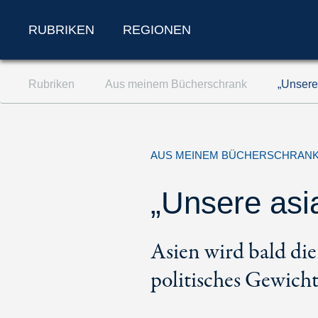
RUBRIKEN
REGIONEN
Zum Inhalt springen (Accesskey '1')
Rubriken
Aus meinem Bücherschrank
„Unsere
Zur Suche springen (Accesskey '2')
Zur Navigation springen (Accesskey '3')
AUS MEINEM BÜCHERSCHRAN
„Unsere asi
Asien wird bald di
politisches Gewicht