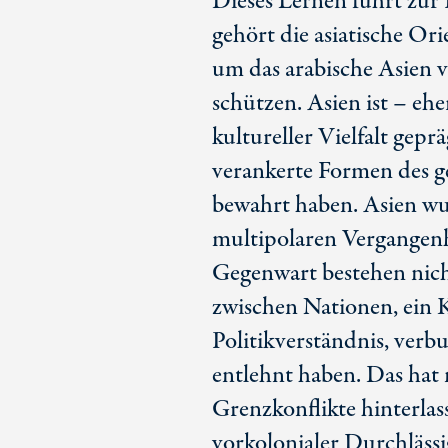
Dieses Lernen führt zur
gehört die asiatische Or
um das arabische Asien 
schützen. Asien ist – ehe
kultureller Vielfalt geprä
verankerte Formen des g
bewahrt haben. Asien wur
multipolaren Vergangen
Gegenwart bestehen nich
zwischen Nationen, ein 
Politikverständnis, verb
entlehnt haben. Das hat
Grenzkonflikte hinterla
vorkolonialer Durchlässi