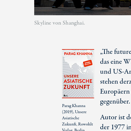
Skyline von Shanghai.
„The future
das eine Wi
und US-Ame
stehen derz
Europäern
gegenüber.
Parag Khanna
(2019), Unsere
Autor ist d
Asiatische
Zukunft, Rowohlt
der 1977 in
Verlag, Berlin