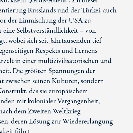
 Rückkehr „Groß-Asiens“. Zu dieser
ientierung Russlands und der Türkei, auch
vor der Einmischung der USA zu
r eine Selbstverständlichkeit – von
gt, wobei sich seit Jahrtausenden tief
egenseitigen Respekts und Lernens
zelt in einer multizivilisatorischen und
heit. Die größten Spannungen der
t zwischen seinen Kulturen, sondern
Konstrukt, das sie europäischem
unden mit kolonialer Vergangenheit,
 nach dem Zweiten Weltkrieg
ssen, deren Lösung zur Wiedererlangung
gkeit führt.