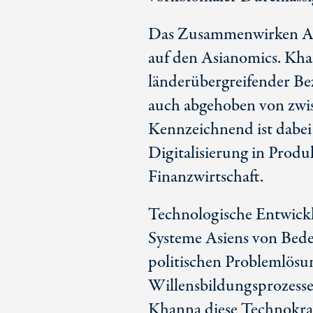
Das Zusammenwirken Asi
auf den Asianomics. Khan
länderübergreifender B
auch abgehoben von zwis
Kennzeichnend ist dabei
Digitalisierung in Produ
Finanzwirtschaft.
Technologische Entwickl
Systeme Asiens von Bedeu
politischen Problemlösun
Willensbildungsprozessen
Khanna diese Technokrat