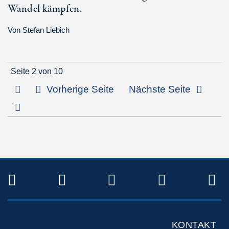
Wandel kämpfen.
Von
Stefan Liebich
Seite 2 von 10
Erste Seite
Vorherige Seite
Nächste Seite
Letzte Seite
TWITTER
FACEBOOK
INSTAGRAM
YOUTUB
R
KONTAKT