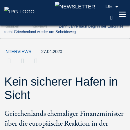
DE
SUCH
Zum Inhalt springen (Accesskey '1')
Rubriken
Interviews
Zehn Jahre nach Beginn der Eurokrise
Zur Suche springen (Accesskey '2')
steht Griechenland wieder am Scheideweg
Zur Navigation springen (Accesskey '3')
INTERVIEWS
27.04.2020
Kein sicherer Hafen in
Sicht
Griechenlands ehemaliger Finanzminister
über die europäische Reaktion in der