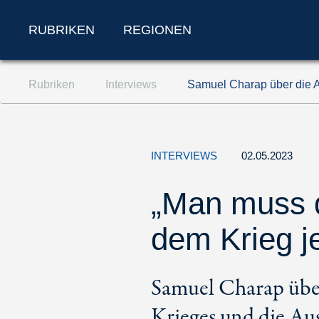
RUBRIKEN
REGIONEN
Zum Inhalt springen (Accesskey '1')
Rubriken
Interviews
Samuel Charap über die A
Zur Suche springen (Accesskey '2')
Zur Navigation springen (Accesskey '3')
INTERVIEWS
02.05.2023
„Man muss d
dem Krieg j
Samuel Charap über
Krieges und die Au