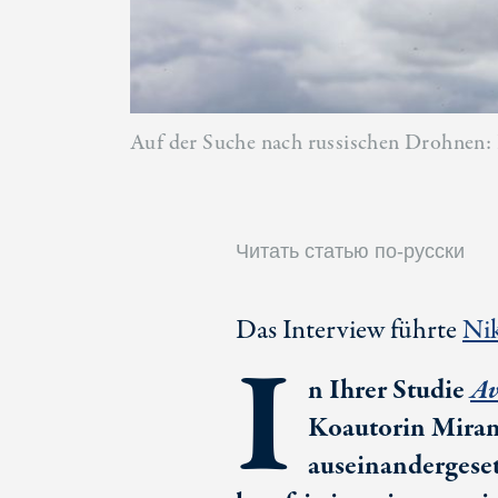
Auf der Suche nach russischen Drohnen: Is
Читать статью по-русски
Das Interview führte
Nik
I
n Ihrer Studie
Av
Koautorin Mirand
auseinandergeset