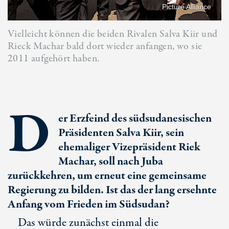
Picture Alliance
Vielleicht können die beiden Rivalen Salva Kiir und
Rieck Machar bald dort wieder anfangen, wo sie
2011 aufgehört haben.
D
er Erzfeind des südsudanesischen
Präsidenten Salva Kiir, sein
ehemaliger Vizepräsident Riek
Machar, soll nach Juba
zurückkehren, um erneut eine gemeinsame
Regierung zu bilden. Ist das der lang ersehnte
Anfang vom Frieden im Südsudan?
Das würde zunächst einmal die