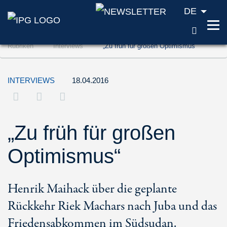
DE
SUCH
Zum Inhalt springen (Accesskey '1')
Rubriken
Interviews
„Zu früh für großen Optimismus“
Zur Suche springen (Accesskey '2')
Zur Navigation springen (Accesskey '3')
INTERVIEWS
18.04.2016
„Zu früh für großen
Optimismus“
Henrik Maihack über die geplante
Rückkehr Riek Machars nach Juba und das
Friedensabkommen im Südsudan.