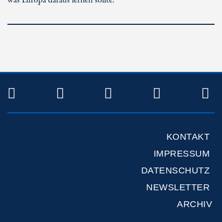
was Europa daraus lernen sollte.
TWITTER
FACEBOOK
INSTAGRAM
YOUTUB
R
KONTAKT
IMPRESSUM
DATENSCHUTZ
NEWSLETTER
ARCHIV