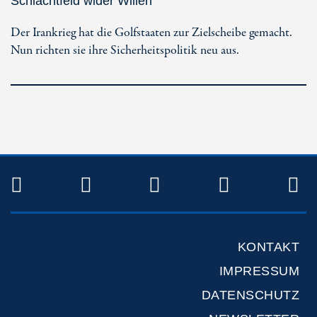
Schlachtfeld wider Willen
Der Irankrieg hat die Golfstaaten zur Zielscheibe gemacht.
Nun richten sie ihre Sicherheitspolitik neu aus.
TWITTER
FACEBOOK
INSTAGRAM
YOUTUB
R
KONTAKT
IMPRESSUM
DATENSCHUTZ