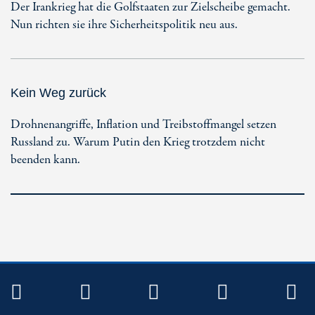
Der Irankrieg hat die Golfstaaten zur Zielscheibe gemacht.
Nun richten sie ihre Sicherheitspolitik neu aus.
Kein Weg zurück
Drohnenangriffe, Inflation und Treibstoffmangel setzen
Russland zu. Warum Putin den Krieg trotzdem nicht
beenden kann.
TWITTER
FACEBOOK
INSTAGRAM
YOUTUB
R