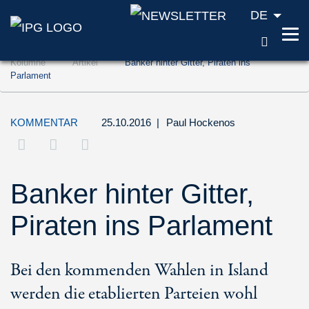
DE
SUCH
Zum Inhalt springen (Accesskey '1')
Kolumne
Artikel
Banker hinter Gitter, Piraten ins
Zur Suche springen (Accesskey '2')
Parlament
Zur Navigation springen (Accesskey '3')
KOMMENTAR
25.10.2016
|
Paul Hockenos
Banker hinter Gitter,
Piraten ins Parlament
Bei den kommenden Wahlen in Island
werden die etablierten Parteien wohl