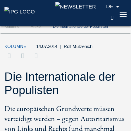
DE
SUCH
Zum Inhalt springen (Accesskey '1')
Kolumne
Artikel
Die Internationale der Populisten
Zur Suche springen (Accesskey '2')
Zur Navigation springen (Accesskey '3')
KOLUMNE
14.07.2014
|
Rolf Mützenich
Die Internationale der
Populisten
Die europäischen Grundwerte müssen
verteidigt werden – gegen Autoritarismus
von Links und Rechts (und manchmal