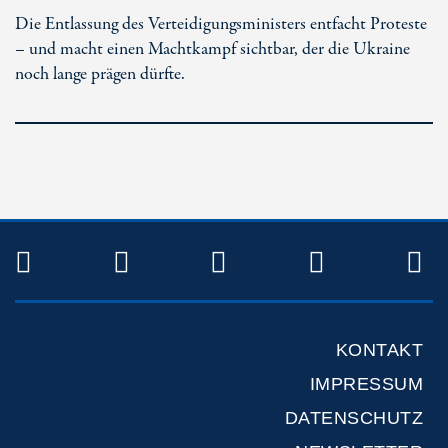
Die Entlassung des Verteidigungsministers entfacht Proteste
– und macht einen Machtkampf sichtbar, der die Ukraine
noch lange prägen dürfte.
TWITTER
FACEBOOK
INSTAGRAM
YOUTUB
R
KONTAKT
IMPRESSUM
DATENSCHUTZ