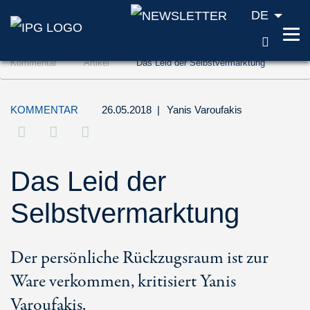
DE
SUCH
Zum Inhalt springen (Accesskey '1')
Kommentar
Artikel
Das Leid der Selbstvermarktung
Zur Suche springen (Accesskey '2')
Zur Navigation springen (Accesskey '3')
KOMMENTAR
26.05.2018
|
Yanis Varoufakis
Das Leid der
Selbstvermarktung
Der persönliche Rückzugsraum ist zur
Ware verkommen, kritisiert Yanis
Varoufakis.