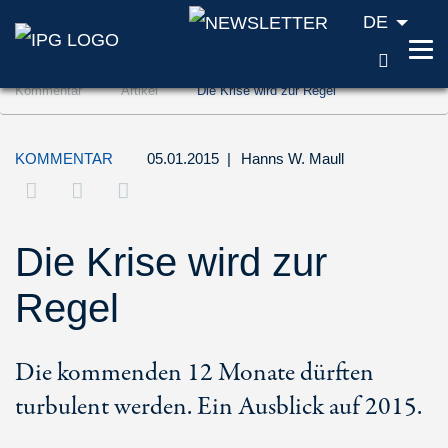
DE
SUCH
Zum Inhalt springen (Accesskey '1')
Kommentar
Artikel
Die Krise wird zur Regel
Zur Suche springen (Accesskey '2')
Zur Navigation springen (Accesskey '3')
KOMMENTAR
05.01.2015
|
Hanns W. Maull
Die Krise wird zur
Regel
Die kommenden 12 Monate dürften
turbulent werden. Ein Ausblick auf 2015.