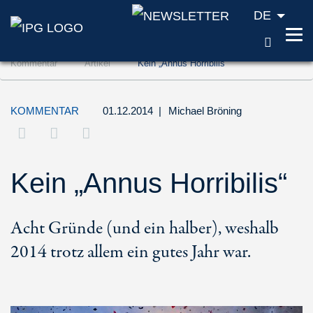
DE
SUCH
Zum Inhalt springen (Accesskey '1')
Kommentar
Artikel
Kein „Annus Horribilis“
Zur Suche springen (Accesskey '2')
Zur Navigation springen (Accesskey '3')
KOMMENTAR
01.12.2014
|
Michael Bröning
Kein „Annus Horribilis“
Acht Gründe (und ein halber), weshalb
2014 trotz allem ein gutes Jahr war.