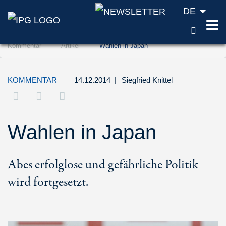
DE
SUCH
Zum Inhalt springen (Accesskey '1')
Kommentar
Artikel
Wahlen in Japan
Zur Suche springen (Accesskey '2')
Zur Navigation springen (Accesskey '3')
KOMMENTAR
14.12.2014
|
Siegfried Knittel
Wahlen in Japan
Abes erfolglose und gefährliche Politik
wird fortgesetzt.