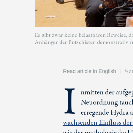
Es gibt zwar keine belastbaren Beweise, d
Anhänger der Putschisten demonstrativ r
Read article in English
Чит
I
nmitten der aufge
Neuordnung taucht
erregende Hydra au
wachsenden Einfluss de
wie das mythologische U