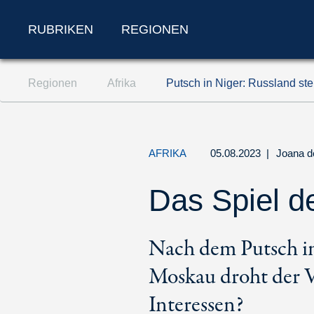
RUBRIKEN
REGIONEN
Zum Inhalt springen (Accesskey '1')
Regionen
Afrika
Putsch in Niger: Russland stei
Zur Suche springen (Accesskey '2')
Zur Navigation springen (Accesskey '3')
AFRIKA
05.08.2023
|
Joana d
Das Spiel d
Nach dem Putsch in
Moskau droht der V
Interessen?