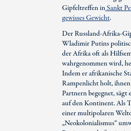
Gipfeltreffen in
Sankt Pet
gewisses Gewicht
.
Der Russland-Afrika-Gipf
Wladimir Putins politisc
der Afrika oft als Hilf
wahrgenommen wird, heb
Indem er afrikanische St
Rampenlicht holt, ihnen
Partnern begegnet, sägt e
auf den Kontinent. Als T
einer multipolaren Wel
„Neokolonialismus“ umwi