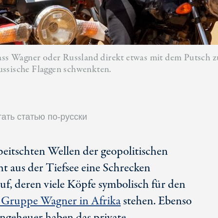
ass Wagner oder Russland direkt etwas mit dem Putsch zu 
ussische Flaggen schwenkten.
ать статью по-русски
peitschten Wellen der geopolitischen
 aus der Tiefsee eine Schrecken
f, deren viele Köpfe symbolisch für den
r Gruppe Wagner in Afrika
stehen. Ebenso
ngeheuer haben das private