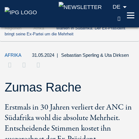
DE
SUCH
Zum Inhalt springen (Accesskey '1')
Regionen
Afrika
Wahlen in Südafrika: Der Ex-Präsident
Zur Suche springen (Accesskey '2')
bringt seine Ex-Partei um die Mehrheit
Zur Navigation springen (Accesskey '3')
AFRIKA
31.05.2024
|
Sebastian Sperling
&
Uta Dirksen
Zumas Rache
Erstmals in 30 Jahren verliert der ANC in
Südafrika wohl die absolute Mehrheit.
Entscheidende Stimmen kostet ihn