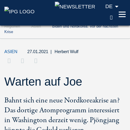
DE
SUCH
Zum Inhalt springen (Accesskey '1')
Regionen
Asien
Biden und Nordkorea: Vor der nächsten
Zur Suche springen (Accesskey '2')
Krise
Zur Navigation springen (Accesskey '3')
ASIEN
27.01.2021
|
Herbert Wulf
Warten auf Joe
Bahnt sich eine neue Nordkoreakrise an?
Das dortige Atomprogramm interessiert
in Washington derzeit wenig. Pjöngjang