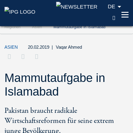
DE
SUCH
Zum Inhalt springen (Accesskey '1')
Regionen
Asien
Mammutaufgabe in Islamabad
Zur Suche springen (Accesskey '2')
Zur Navigation springen (Accesskey '3')
ASIEN
20.02.2019
|
Vaqar Ahmed
Mammutaufgabe in
Islamabad
Pakistan braucht radikale
Wirtschaftsreformen für seine extrem
junge Bevölkerung.