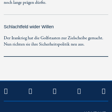
noch lange prägen dürfte.
Schlachtfeld wider Willen
Der Irankrieg hat die Golfstaaten zur Zielscheibe gemacht.
Nun richten sie ihre Sicherheitspolitik neu aus.
TWITTER
FACEBOOK
INSTAGRAM
YOUTUB
R