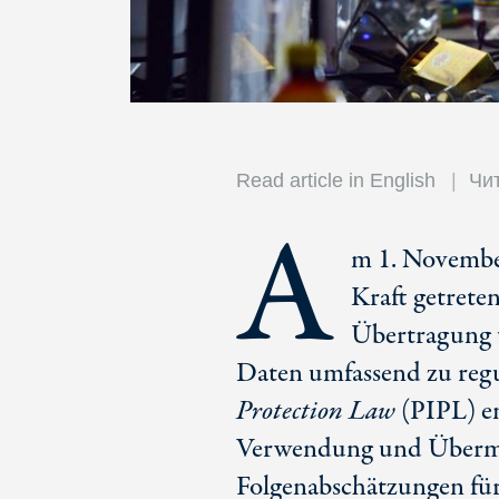
Read article in English
Чит
A
m 1. November
Kraft getreten
Übertragung 
Daten umfassend zu regu
Protection Law
(PIPL) en
Verwendung und Übermit
Folgenabschätzungen für