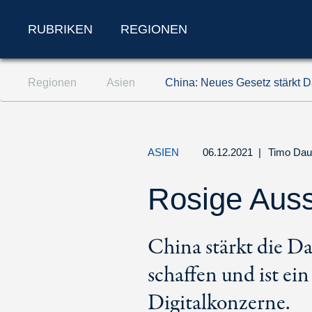
RUBRIKEN
REGIONEN
Zum Inhalt springen (Accesskey '1')
Regionen
Asien
China: Neues Gesetz stärkt 
Zur Suche springen (Accesskey '2')
Zur Navigation springen (Accesskey '3')
ASIEN
06.12.2021
|
Timo Da
Rosige Auss
China stärkt die Da
schaffen und ist ei
Digitalkonzerne.