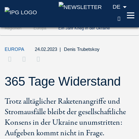
DE
SUCH
Zum Inhalt springen (Accesskey '1')
Regionen
Europa
Ein Jahr Krieg in der Ukraine
Zur Suche springen (Accesskey '2')
Zur Navigation springen (Accesskey '3')
EUROPA
24.02.2023
|
Denis Trubetskoy
365 Tage Widerstand
Trotz alltäglicher Raketenangriffe und
Stromausfälle bleibt der gesellschaftliche
Konsens in der Ukraine unumstritten:
Aufgeben kommt nicht in Frage.