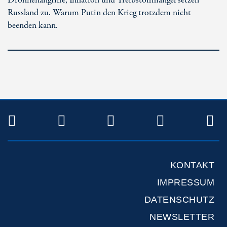
Drohnenangriffe, Inflation und Treibstoffmangel setzen
Russland zu. Warum Putin den Krieg trotzdem nicht
beenden kann.
TWITTER
FACEBOOK
INSTAGRAM
YOUTUB
R
KONTAKT
IMPRESSUM
DATENSCHUTZ
NEWSLETTER