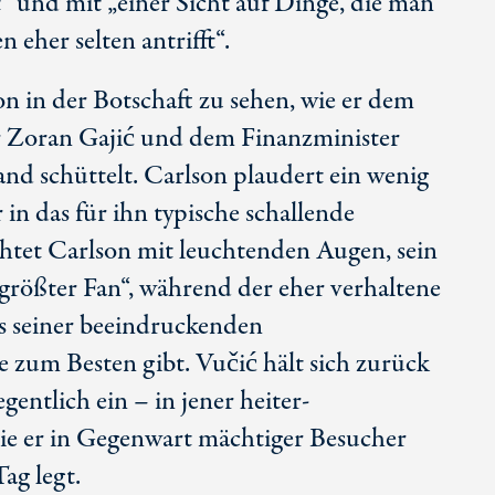
“ und mit „einer Sicht auf Dinge, die man
 eher selten antrifft“.
n in der Botschaft zu sehen, wie er dem
r Zoran Gajić und dem Finanzminister
Hand schüttelt. Carlson plaudert ein wenig
in das für ihn typische schallende
chtet Carlson mit leuchtenden Augen, sein
 „größter Fan“, während der eher verhaltene
ts seiner beeindruckenden
re zum Besten gibt. Vučić hält sich zurück
gentlich ein – in jener heiter-
die er in Gegenwart mächtiger Besucher
ag legt.