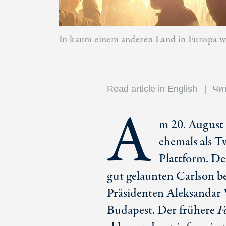
In kaum einem anderen Land in Europa wir
Read article in English
Чит
A
m 20. August
ehemals als T
Plattform. De
gut gelaunten Carlson b
Präsidenten Aleksandar V
Budapest. Der frühere
F