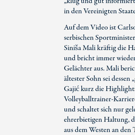
„klug und gut informiert
in den Vereinigten Staaten
Auf dem Video ist Carlso
serbischen Sportministe
Siniša Mali kräftig die 
und bricht immer wieder 
Gelächter aus. Mali beri
ältester Sohn sei dessen
Gajić kurz die Highligh
Volleyballtrainer-Karrie
und schaltet sich nur gele
ehrerbietigen Haltung, 
aus dem Westen an den T