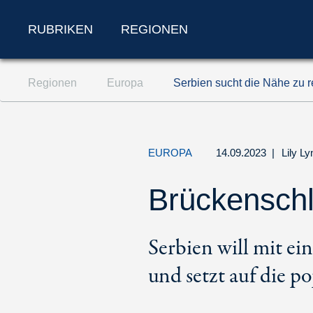
RUBRIKEN
REGIONEN
Zum Inhalt springen (Accesskey '1')
Regionen
Europa
Serbien sucht die Nähe zu 
Zur Suche springen (Accesskey '2')
Zur Navigation springen (Accesskey '3')
EUROPA
14.09.2023
|
Lily L
Brückenschl
Serbien will mit e
und setzt auf die p