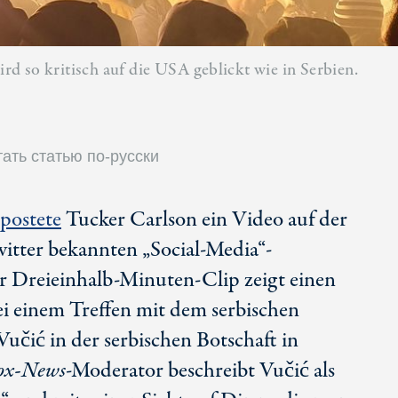
d so kritisch auf die USA geblickt wie in Serbien.
ать статью по-русски
postete
Tucker Carlson ein Video auf der
witter bekannten „Social-Media“-
r Dreieinhalb-Minuten-Clip zeigt einen
ei einem Treffen mit dem serbischen
učić in der serbischen Botschaft in
ox-News
-Moderator beschreibt Vučić als