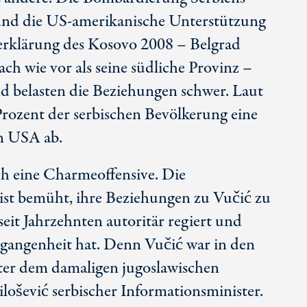
nd die
US-amerikanische
Unterstützung
erklärung des Kosovo 2008 – Belgrad
ch wie vor als seine südliche Provinz –
nd belasten die Beziehungen schwer. Laut
Prozent
der serbischen Bevölkerung eine
n USA ab.
ch eine Charmeoffensive. Die
 ist bemüht, ihre Beziehungen zu Vučić zu
seit Jahrzehnten autoritär regiert und
rgangenheit hat. Denn Vučić war in den
ter dem damaligen jugoslawischen
lošević serbischer Informationsminister.