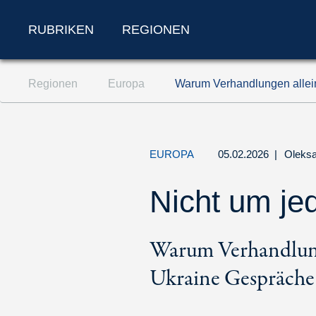
RUBRIKEN
REGIONEN
Zum Inhalt springen (Accesskey '1')
Regionen
Europa
Warum Verhandlungen allein
Zur Suche springen (Accesskey '2')
Zur Navigation springen (Accesskey '3')
EUROPA
05.02.2026
|
Oleksa
Nicht um je
Warum Verhandlunge
Ukraine Gespräche