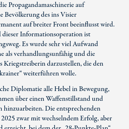
die Propagandamaschinerie auf
 Bevölkerung des ins Visier
anent auf breiter Front beeinflusst wird.
l dieser Informationsoperation ist
ngsweg. Es wurde sehr viel Aufwand
ne als verhandlungsunfähig und die
s Kriegstreiberin darzustellen, die den
krainer“ weiterführen wolle.
nische Diplomatie alle Hebel in Bewegung,
mmen über einen Waffenstillstand und
en hinzuarbeiten. Die entsprechenden
 2025 zwar mit wechselndem Erfolg, aber
 erreicht, bei dem der „
28-Pu
nkte-Plan“