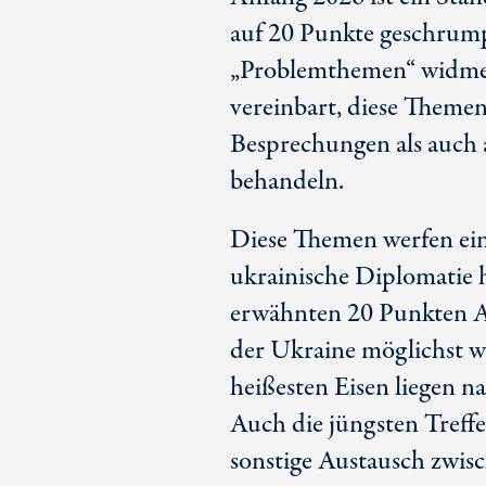
auf
20 Pu
nkte geschrump
„Problemthemen“ widme
vereinbart, diese Themen
Besprechungen als auch a
behandeln.
Diese Themen werfen ein
ukrainische Diplomatie h
erwähnten 2
0 Pu
nkten A
der Ukraine möglichst w
heißesten Eisen liegen n
Auch die jüngsten Treff
sonstige Austausch zwis