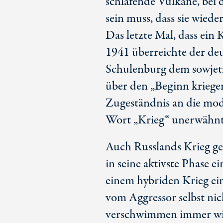
schlafende Vulkane, bei
sein muss, dass sie wied
Das letzte Mal, dass ein K
1941 überreichte der de
Schulenburg dem sowjet
über den „Beginn krieg
Zugeständnis an die mode
Wort „Krieg“ unerwähnt
Auch Russlands Krieg ge
in seine aktivste Phase e
einem hybriden Krieg ei
vom Aggressor selbst ni
verschwimmen immer wie