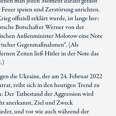
 denen man jeden Moment darauf gefasst
er Feuer speien und Zerstörung anrichten.
rieg offiziell erklärt wurde, ist lange her:
utsche Botschafter Werner von der
ischen Außenminister Molotow eine Note
erischer Gegenmaßnahmen“. (Als
rnen Zeiten ließ Hitler in der Note das
.)
gen die Ukraine, der am 24. Februar 2022
intrat, reiht sich in den heutigen Trend zu
n: Der Tatbestand der Aggression wird
cht anerkannt, Ziel und Zweck
der, und vor wie auch während der