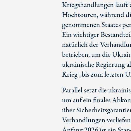
Kriegshandlungen läuft 
Hochtouren, während die
genommenen Staates perm
Ein wichtiger Bestandtei
natürlich der Verhandlu
betrieben, um die Ukrai
ukrainische Regierung al
Krieg „bis zum letzten U
Parallel setzt die ukrai
um auf ein finales Abko
über Sicherheitsgaranti
Verhandlungen verliefen
Anfang 2026 ist ein Stand