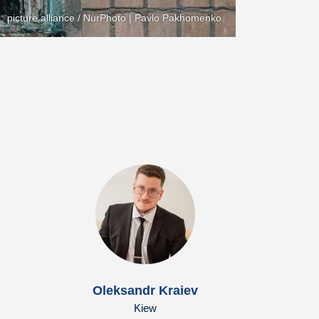
picture alliance / NurPhoto | Pavlo Pakhomenko
Oleksandr Kraiev
Kiew