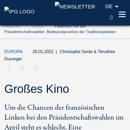
DE
SUCH
Zum Inhalt springen (Accesskey '1')
Regionen
Europa
Frankreich vor den
Zur Suche springen (Accesskey '2')
Präsidentschaftswahlen: Bedeutungsverlust der Traditionsparteien
Zur Navigation springen (Accesskey '3')
EUROPA
28.01.2022
|
Christophe Sente
&
Timothée
Duverger
Großes Kino
Um die Chancen der französischen
Linken bei den Präsidentschaftswahlen im
April steht es schlecht. Eine