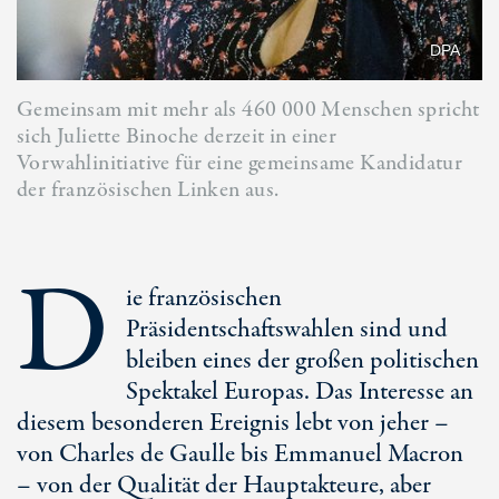
DPA
Gemeinsam mit mehr als 460 000 Menschen spricht
sich Juliette Binoche derzeit in einer
Vorwahlinitiative für eine gemeinsame Kandidatur
der französischen Linken aus.
D
ie französischen
Präsidentschaftswahlen sind und
bleiben eines der großen politischen
Spektakel Europas. Das Interesse an
diesem besonderen Ereignis lebt von jeher –
von Charles de Gaulle bis Emmanuel Macron
– von der Qualität der Hauptakteure, aber