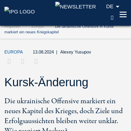
DE
SUCH
Zum Inhalt springen (Accesskey '1')
Regionen
Europa
Die ukrainische Offensive in Kursk
Zur Suche springen (Accesskey '2')
markiert ein neues Kriegskapitel
Zur Navigation springen (Accesskey '3')
EUROPA
13.08.2024
|
Alexey Yusupov
Kursk-Änderung
Die ukrainische Offensive markiert ein
neues Kapitel des Krieges, doch Ziele und
Erfolgsaussichten bleiben weiter unklar.