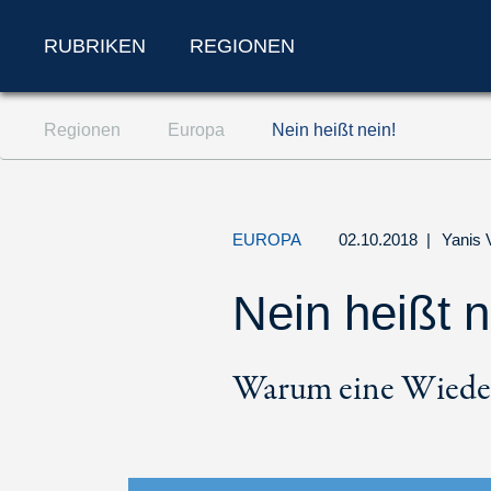
RUBRIKEN
REGIONEN
Zum Inhalt springen (Accesskey '1')
Regionen
Europa
Nein heißt nein!
Zur Suche springen (Accesskey '2')
Zur Navigation springen (Accesskey '3')
EUROPA
02.10.2018
|
Yanis 
Nein heißt n
Warum eine Wieder