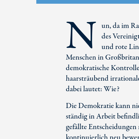
N
un, da im R
des Vereini
und rote Lin
Menschen in Großbritan
demokratische Kontrolle
haarsträubend irrationa
dabei lautet: Wie?
Die Demokratie kann nie
ständig in Arbeit befindl
gefällte Entscheidungen
kontinuierlich neu bewe