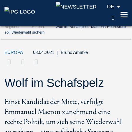
DE
SUCH
Zum Inhalt springen (Accesskey '1')
Regionen
Europa
Wolf im Schafspelz: Macrons Rechtsruck
Zur Suche springen (Accesskey '2')
soll Wiederwahl sichern
Zur Navigation springen (Accesskey '3')
EUROPA
08.04.2021
|
Bruno Amable
Wolf im Schafspelz
Einst Kandidat der Mitte, verfolgt
Emmanuel Macron zunehmend eine
rechte Politik, um sich seine Wiederwahl