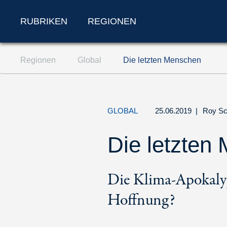
RUBRIKEN
REGIONEN
Zum Inhalt springen (Accesskey '1')
Regionen
Global
Die letzten Menschen
Zur Suche springen (Accesskey '2')
Zur Navigation springen (Accesskey '3')
GLOBAL
25.06.2019
|
Roy Sc
Die letzten
Die Klima-Apokalyps
Hoffnung?