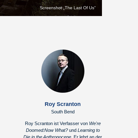
Screenshot „The Last Of Us“
Roy Scranton
South Bend
Roy Scranton ist Verfasser von
We're
Doomed:
Now What?
und
Learning to
Die in the Anthropocene
. Er lehrt an der