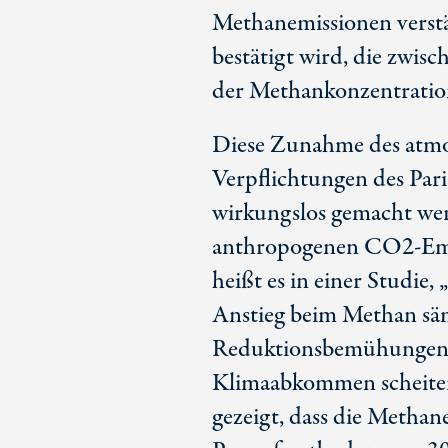
Methanemissionen verstä
bestätigt wird, die zwis
der Methankonzentratio
Diese Zunahme des atmos
Verpflichtungen des Par
wirkungslos gemacht wer
anthropogenen CO2-Emis
heißt es in einer Studie
Anstieg beim Methan säm
Reduktionsbemühungen so
Klimaabkommen scheitert
gezeigt, dass die Methan