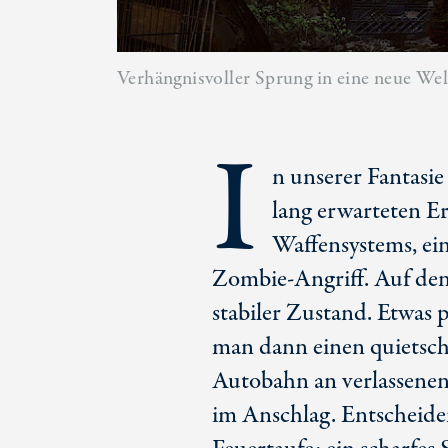
Verhängnisvoller Sprung in eine neue Wel
I
n unserer Fantasi
lang erwarteten Er
Waffensystems, ei
Zombie-Angriff. Auf de
stabiler Zustand. Etwas 
man dann einen quietsc
Autobahn an verlassenen 
im Anschlag. Entscheidend