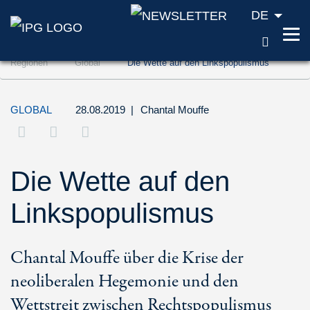
DE
SUCH
Zum Inhalt springen (Accesskey '1')
Regionen
Global
Die Wette auf den Linkspopulismus
Zur Suche springen (Accesskey '2')
Zur Navigation springen (Accesskey '3')
GLOBAL
28.08.2019
|
Chantal Mouffe
Die Wette auf den
Linkspopulismus
Chantal Mouffe über die Krise der
neoliberalen Hegemonie und den
Wettstreit zwischen Rechtspopulismus