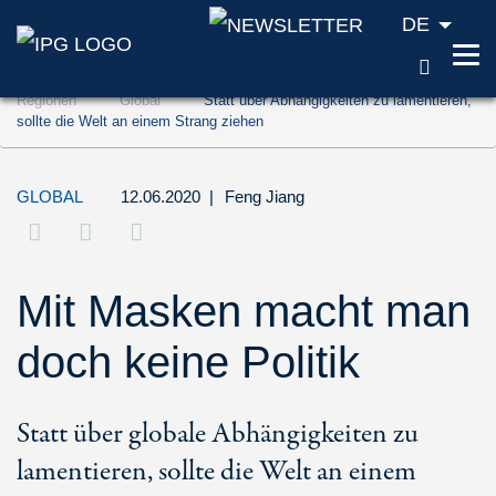
DE
SUCH
Zum Inhalt springen (Accesskey '1')
Regionen
Global
Statt über Abhängigkeiten zu lamentieren,
Zur Suche springen (Accesskey '2')
sollte die Welt an einem Strang ziehen
Zur Navigation springen (Accesskey '3')
GLOBAL
12.06.2020
|
Feng Jiang
Mit Masken macht man
doch keine Politik
Statt über globale Abhängigkeiten zu
lamentieren, sollte die Welt an einem