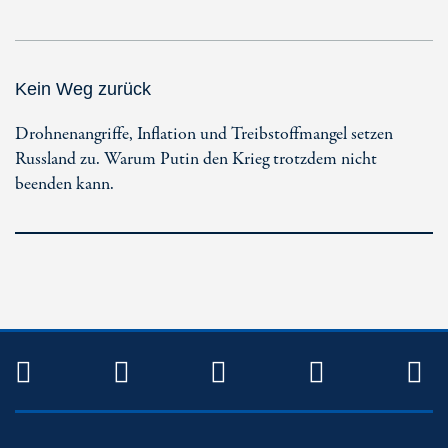
Kein Weg zurück
Drohnenangriffe, Inflation und Treibstoffmangel setzen
Russland zu. Warum Putin den Krieg trotzdem nicht
beenden kann.
TWITTER
FACEBOOK
INSTAGRAM
YOUTUB
R