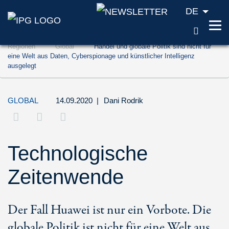
DE
SUCH
Zum Inhalt springen (Accesskey '1')
Regionen
Global
Handel und globale Politik sind nicht für
Zur Suche springen (Accesskey '2')
eine Welt aus Daten, Cyberspionage und künstlicher Intelligenz
ausgelegt
Zur Navigation springen (Accesskey '3')
GLOBAL
14.09.2020
|
Dani Rodrik
Technologische
Zeitenwende
Der Fall Huawei ist nur ein Vorbote. Die
globale Politik ist nicht für eine Welt aus