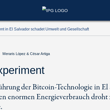
nt in El Salvador schadet Umwelt und Gesellschaft
|
Meraris López
&
César Artiga
xperiment
ührung der Bitcoin-Technologie in El 
den enormen Energieverbrauch droht
.