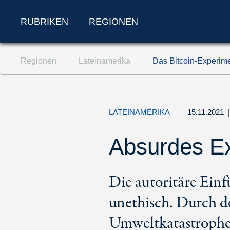
RUBRIKEN
REGIONEN
Zum Inhalt springen (Accesskey '1')
Regionen
Lateinamerika
Das Bitcoin-Experime
Zur Suche springen (Accesskey '2')
Zur Navigation springen (Accesskey '3')
LATEINAMERIKA
15.11.2021
Absurdes E
Die autoritäre Einf
unethisch. Durch 
Umweltkatastrophe