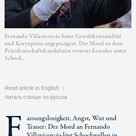
DPA
Fernando Villavicencio hatte Gewaltkriminalität
und Korruption angeprangert. Der Mord an dem
Präsidentschaftskandidaten versetzt Ecuador unter
Schock.
Read article in English
Читать статью по-русски
F
assungslosigkeit, Angst, Wut und
Trauer: Der Mord an Fernando
Villavicencio löst Schockwellen in