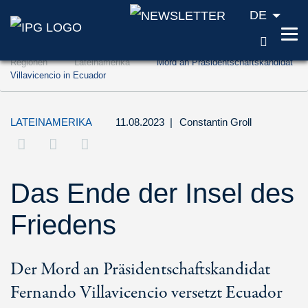
DE
SUCH
Zum Inhalt springen (Accesskey '1')
Regionen
Lateinamerika
Mord an Präsidentschaftskandidat
Zur Suche springen (Accesskey '2')
Villavicencio in Ecuador
Zur Navigation springen (Accesskey '3')
LATEINAMERIKA
11.08.2023
|
Constantin Groll
Das Ende der Insel des
Friedens
Der Mord an Präsidentschaftskandidat
Fernando Villavicencio versetzt Ecuador