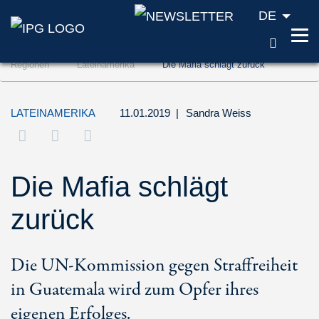
DE
SUCH
Zum Inhalt springen (Accesskey '1')
Regionen
Lateinamerika
Die Mafia schlägt zurück
Zur Suche springen (Accesskey '2')
Zur Navigation springen (Accesskey '3')
LATEINAMERIKA
11.01.2019
|
Sandra Weiss
Die Mafia schlägt
zurück
Die UN-Kommission gegen Straffreiheit
in Guatemala wird zum Opfer ihres
eigenen Erfolges.