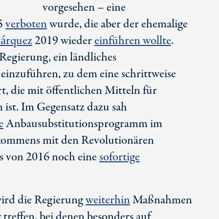
vorgesehen – eine
15
verboten
wurde, die aber der ehemalige
árquez
2019 wieder
einführen wollte
.
 Regierung, ein ländliches
inzuführen, zu dem eine schrittweise
, die mit öffentlichen Mitteln für
ist. Im Gegensatz dazu sah
e
Anbausubstitutionsprogramm im
kommens mit den Revolutionären
s von 2016 noch eine
sofortige
wird die Regierung
weiterhin
Maßnahmen
treffen, bei denen besonders auf