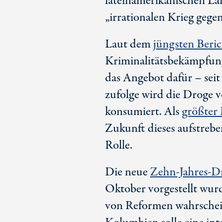
lateinamerikanischen Län
„irrationalen Krieg geg
Laut dem
jüngsten Beri
Kriminalitätsbekämpfun
das Angebot dafür – sei
zufolge wird die Droge 
konsumiert. Als
größter 
Zukunft dieses aufstrebe
Rolle.
Die neue
Zehn-Jahres-Dr
Oktober vorgestellt wurd
von Reformen wahrschein