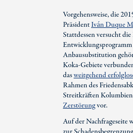
Vorgehensweise, die 20
Präsident
Iván Duque M
Stattdessen versucht die
Entwicklungsprogramm e
Anbausubstitution gehört
Koka-Gebiete
verbunden 
das
weitgehend erfolglos
Rahmen des Friedensab
Streitkräften Kolumbien
Zerstörung
vor.
Auf der Nachfrageseite 
zur Schadensbegrenzung 