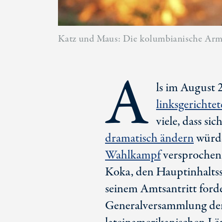
Katz und Maus: Die kolumbianische Arme
A
ls im August
linksgerichte
viele, dass sic
dramatisch ändern
würde
Wahlkampf
versprochen
Koka, den Hauptinhaltss
seinem Amtsantritt forde
Generalversammlung der