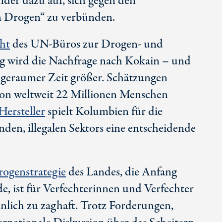
der dazu auf, sich gegen den
en Drogen“ zu verbünden.
cht
des
UN-Büros
zur Drogen- und
g wird die Nachfrage nach Kokain – und
t geraumer Zeit größer. Schätzungen
von weltweit
22 Millionen
Menschen
Hersteller
spielt Kolumbien für die
nden, illegalen Sektors eine entscheidende
ogenstrategie
des Landes, die Anfang
e, ist für Verfechterinnen und Verfechter
lich zu zaghaft. Trotz Forderungen,