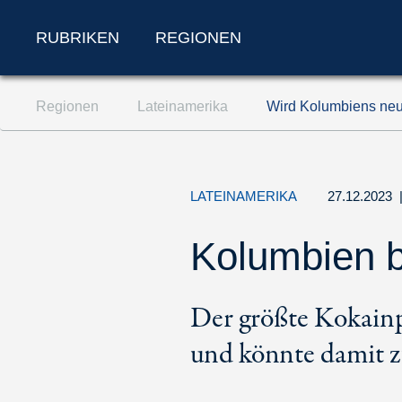
RUBRIKEN
REGIONEN
Zum Inhalt springen (Accesskey '1')
Regionen
Lateinamerika
Wird Kolumbiens neue
Zur Suche springen (Accesskey '2')
Zur Navigation springen (Accesskey '3')
LATEINAMERIKA
27.12.2023
Kolumbien 
Der größte Kokainp
und könnte damit z