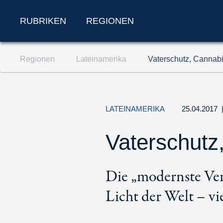
RUBRIKEN
REGIONEN
Zum Inhalt springen (Accesskey '1')
Regionen
Lateinamerika
Vaterschutz, Cannab
Zur Suche springen (Accesskey '2')
Zur Navigation springen (Accesskey '3')
LATEINAMERIKA
25.04.2017
Vaterschut
Die „modernste Ver
Licht der Welt – vie