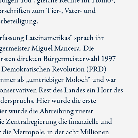
digen Tod“, gleiche Rechte für Homo-,
orschriften zum Tier-, Vater- und
rbeteiligung.
fassung Lateinamerikas“ sprach ihr
rgermeister Miguel Mancera. Die
 ersten direkten Bürgermeisterwahl 1997
er Demokratischen Revolution (PRD)
 immer als „umtriebiger Moloch“ und war
nservativen Rest des Landes ein Hort des
derspruchs. Hier wurde die erste
hier wurde die Abtreibung zuerst
die Zentralregierung die finanzielle und
r die Metropole, in der acht Millionen