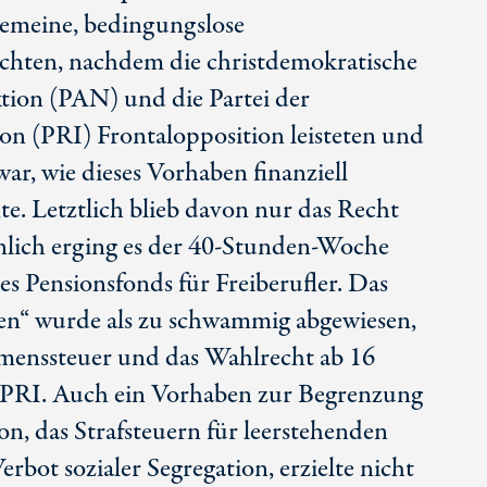
lgemeine, bedingungslose
hten, nachdem die christdemokratische
tion (PAN) und die Partei der
ion (PRI) Frontalopposition leisteten und
 war, wie dieses Vorhaben finanziell
e. Letztlich blieb davon nur das Recht
hnlich erging es der 40-Stunden-Woche
es Pensionsfonds für Freiberufler. Das
en“ wurde als zu schwammig abgewiesen,
menssteuer und das Wahlrecht ab 16
 PRI. Auch ein Vorhaben zur Begrenzung
n, das Strafsteuern für leerstehenden
rbot sozialer Segregation, erzielte nicht