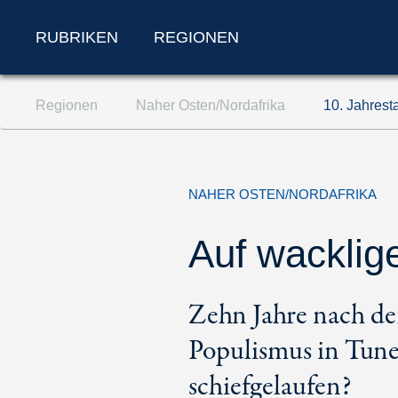
RUBRIKEN
REGIONEN
Zum Inhalt springen (Accesskey '1')
Regionen
Naher Osten/Nordafrika
10. Jahrest
Zur Suche springen (Accesskey '2')
Zur Navigation springen (Accesskey '3')
NAHER OSTEN/NORDAFRIKA
Auf wacklig
Zehn Jahre nach de
Populismus in Tunes
schiefgelaufen?