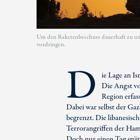
Um den Raketenbeschuss dauerhaft zu unter
vordringen.
D
ie Lage an Is
Die Angst vo
Region erfass
Dabei war selbst der Gaz
begrenzt. Die libanesisch
Terrorangriffen der Ham
Doch nur einen Tag später