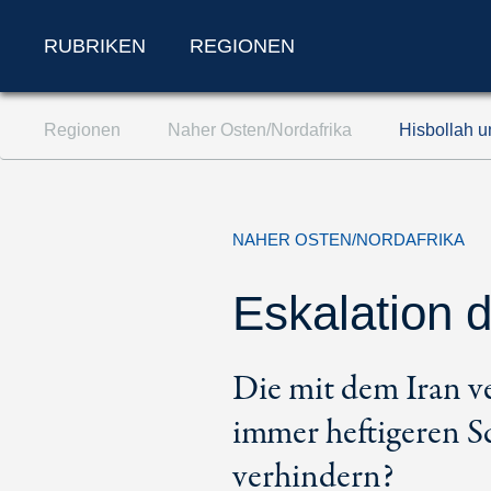
RUBRIKEN
REGIONEN
Zum Inhalt springen (Accesskey '1')
Regionen
Naher Osten/Nordafrika
Hisbollah u
Zur Suche springen (Accesskey '2')
Zur Navigation springen (Accesskey '3')
NAHER OSTEN/NORDAFRIKA
Eskalation 
Die mit dem Iran ve
immer heftigeren S
verhindern?