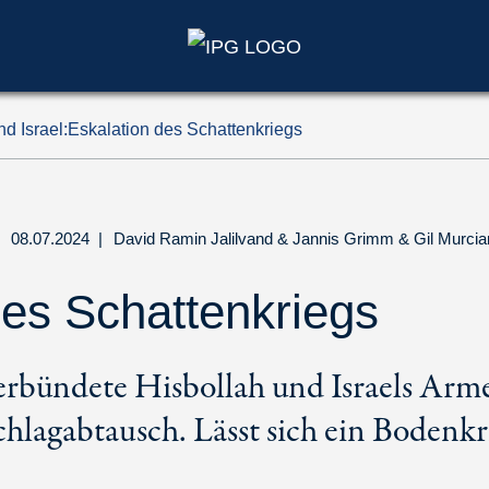
nd Israel:Eskalation des Schattenkriegs
08.07.2024
|
David Ramin Jalilvand
&
Jannis Grimm
&
Gil Murci
des Schattenkriegs
rbündete Hisbollah und Israels Armee
chlagabtausch. Lässt sich ein Bodenk