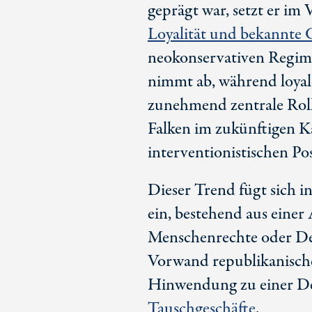
geprägt war, setzt er im
Loyalität und bekannte 
neokonservativen Regim
nimmt ab, während loyal
zunehmend zentrale Roll
Falken im zukünftigen Ka
interventionistischen Po
Dieser Trend fügt sich i
ein, bestehend aus einer
Menschenrechte oder Demo
Vorwand republikanische
Hinwendung zu einer De
Tauschgeschäfte
.