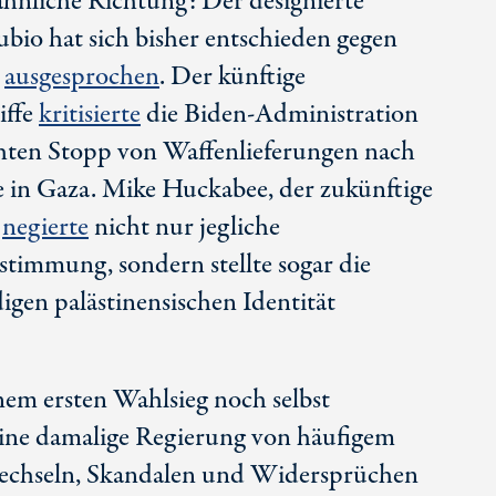
ähnliche Richtung: Der designierte
ubio
hat sich bisher entschieden gegen
a
ausgesprochen
. Der künftige
iffe
kritisierte
die Biden-Administration
ohten Stopp von Waffenlieferungen nach
e in Gaza.
Mike Huckabee
, der zukünftige
,
negierte
nicht nur jegliche
estimmung, sondern stellte sogar die
digen palästinensischen Identität
em ersten Wahlsieg noch selbst
eine damalige Regierung von häufigem
wechseln, Skandalen und Widersprüchen