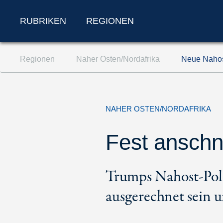
RUBRIKEN
REGIONEN
Zum Inhalt springen (Accesskey '1')
Regionen
Naher Osten/Nordafrika
Neue Nahost
Zur Suche springen (Accesskey '2')
Zur Navigation springen (Accesskey '3')
NAHER OSTEN/NORDAFRIKA
Fest anschn
Trumps Nahost-Poli
ausgerechnet sein 