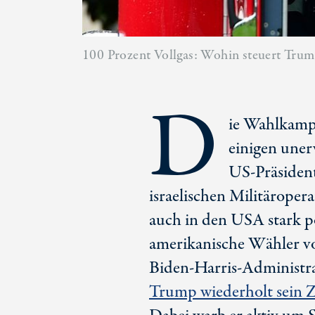
100 Prozent Vollgas: Wohin steuert Trum
D
ie Wahlkamp
einigen une
US-Präsiden
israelischen Militärope
auch in den USA stark po
amerikanische Wähler v
Biden-Harris
-Administr
Trump wiederholt sein Z