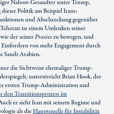
liger Nahost-Gesandter unter Trump,
ieser Politik am Beispiel Irans:
anktionen und Abschreckung gegenüber
um Teheran zu einem Umlenken seiner
wie der seiner
Proxies
zu bewegen, und
res Einfordern von mehr Engagement durch
ie
Saudi-Arabien
.
t nur die Sichtweise ehemaliger Trump-
erspiegelt, unterstreicht
Brian Hook
, der
der ersten Trump-Administration und
ür den Transitionsprozess im
 Auch er sieht Iran mit seinem Regime und
ologie als die
Hauptquelle für Instabilität