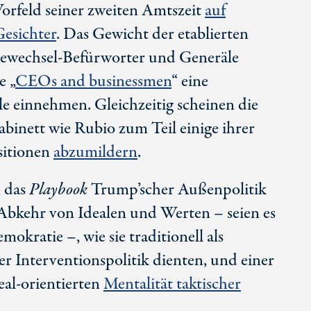
 Vorfeld seiner zweiten Amtszeit
auf
Gesichter
. Das Gewicht der etablierten
ewechsel-Befürworter und Generäle
e „
CEOs and businessmen
“ eine
e einnehmen. Gleichzeitig scheinen die
binett wie Rubio zum Teil einige ihrer
sitionen
abzumildern
.
n das
Playbook
Trump’scher Außenpolitik
 Abkehr von Idealen und Werten – seien es
kratie –, wie sie traditionell als
r Interventionspolitik dienten, und einer
al-orientierten
Mentalität taktischer