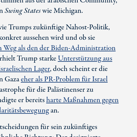
 Stimmen aus der arabischen Community,
en
Swing States
wie Michigan.
wie Trumps zukünftige Nahost-Politik,
konkret aussehen wird und ob sie
n Weg als den der Biden-Administration
erhielt Trump starke
Unterstützung aus
israelischen
Lager
, doch scheint er die
in Gaza
eher als
PR-Problem
für Israel
strophe für die Palästinenser zu
digte er bereits
harte Maßnahmen gegen
idaritätsbewegung
an.
tscheidungen für sein zukünftiges