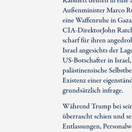
Kabinett deuten in eine 
Außenminister
Marco R
eine Waffenruhe in Gaz
CIA-Direktor
John Ratcl
scharf für ihren angedr
Israel angesichts der Lag
US-Botschafter
in Israel
palästinensische Selbstb
Existenz einer eigenstän
grundsätzlich infrage.
Während Trump bei sein
überrascht schien und s
Entlassungen, Personal