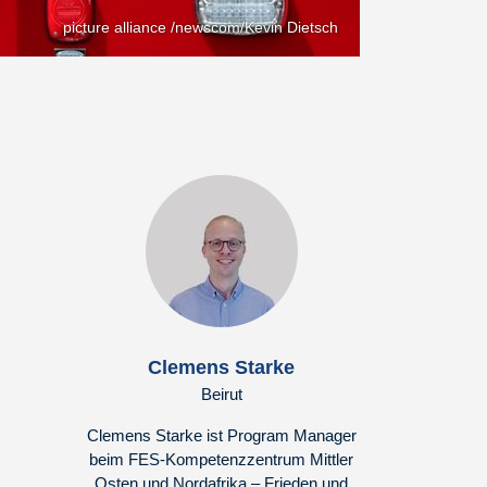
picture alliance /newscom/Kevin Dietsch
Clemens Starke
Beirut
Clemens Starke ist Program Manager
beim FES-Kompetenzzentrum Mittler
Osten und Nordafrika – Frieden und