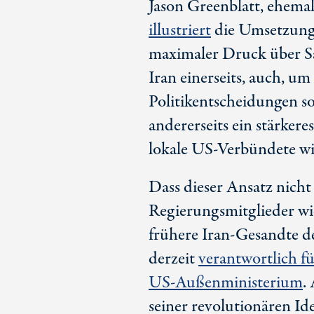
Jason Greenblatt, ehema
illustriert
die Umsetzung d
maximaler Druck über S
Iran einerseits, auch, 
Politikentscheidungen so
andererseits ein stärke
lokale
US-Verbündet
e w
Dass dieser Ansatz nich
Regierungsmitglieder wid
frühere Iran-Gesandte 
derzeit
verantwortlich f
US-Außenministerium
.
seiner revolutionären Ide