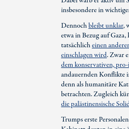
Dabei warb er aktiv um
insbesondere in wichtig
Dennoch
bleibt unklar
, 
etwa in Bezug auf Gaza, 
tatsächlich
einen andere
einschlagen wird
. Zwar 
dem konservativen,
pro-
andauernden Konflikte 
denn als humanitäre Kata
betrachten. Zugleich kün
die palästinensische Sol
Trumps erste Personalen