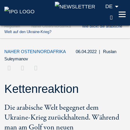
DE
SUCH
Zum Inhalt springen (Accesskey '1')
Regionen
Naher Osten/Nordafrika
Wie blickt die arabische
Zur Suche springen (Accesskey '2')
Welt auf den Ukraine-Krieg?
Zur Navigation springen (Accesskey '3')
NAHER OSTEN/NORDAFRIKA
06.04.2022
|
Ruslan
Suleymanov
Kettenreaktion
Die arabische Welt begegnet dem
Ukraine-Krieg zurückhaltend. Während
man am Golf von neuen