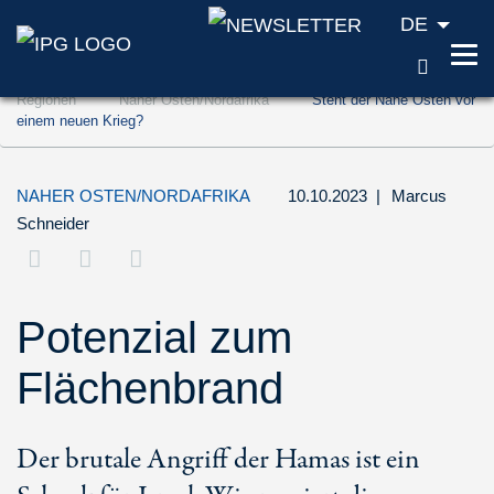
DE
SUCH
Zum Inhalt springen (Accesskey '1')
Regionen
Naher Osten/Nordafrika
Steht der Nahe Osten vor
Zur Suche springen (Accesskey '2')
einem neuen Krieg?
Zur Navigation springen (Accesskey '3')
NAHER OSTEN/NORDAFRIKA
10.10.2023
|
Marcus
Schneider
Potenzial zum
Flächenbrand
Der brutale Angriff der Hamas ist ein