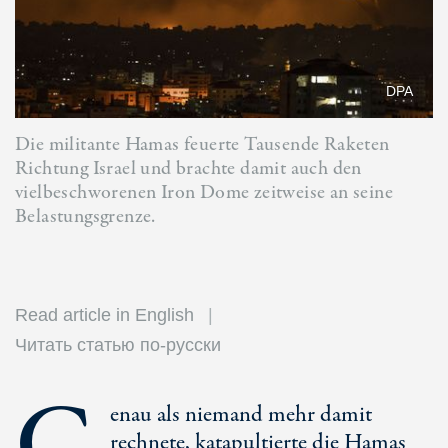
DPA
Die militante Hamas feuerte Tausende Raketen
Richtung Israel und brachte damit auch den
vielbeschworenen Iron Dome zeitweise an seine
Belastungsgrenze.
Read article in English
Читать статью по-русски
enau als niemand mehr damit
rechnete, katapultierte die Hamas