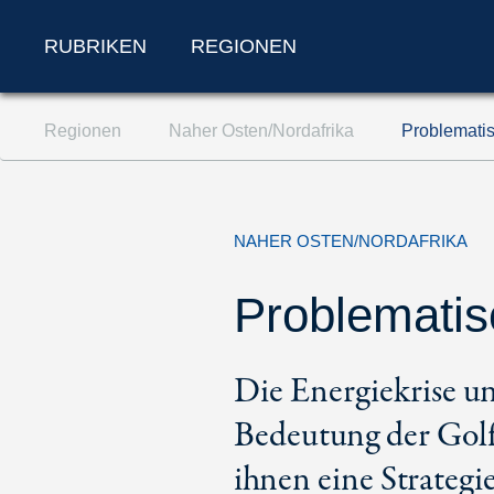
RUBRIKEN
REGIONEN
Zum Inhalt springen (Accesskey '1')
Regionen
Naher Osten/Nordafrika
Problemati
Zur Suche springen (Accesskey '2')
Zur Navigation springen (Accesskey '3')
NAHER OSTEN/NORDAFRIKA
Problematis
Die Energiekrise u
Bedeutung der Gol
ihnen eine Strategie