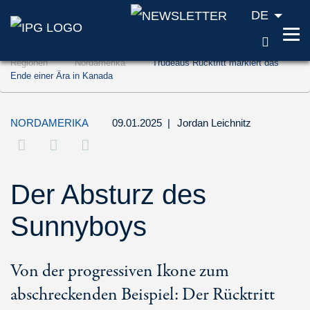
DE
SUCH
Zum Inhalt springen (Accesskey '1')
Regionen
Nordamerika
Trudeaus Rücktritt markiert das
Zur Suche springen (Accesskey '2')
Ende einer Ära in Kanada
Zur Navigation springen (Accesskey '3')
NORDAMERIKA
09.01.2025
|
Jordan Leichnitz
Der Absturz des
Sunnyboys
Von der progressiven Ikone zum
abschreckenden Beispiel: Der Rücktritt