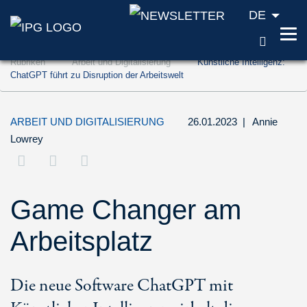
DE
SUCH
Zum Inhalt springen (Accesskey '1')
Rubriken
Arbeit und Digitalisierung
Künstliche Intelligenz:
Zur Suche springen (Accesskey '2')
ChatGPT führt zu Disruption der Arbeitswelt
Zur Navigation springen (Accesskey '3')
ARBEIT UND DIGITALISIERUNG
26.01.2023
|
Annie
Lowrey
Game Changer am
Arbeitsplatz
Die neue Software ChatGPT mit