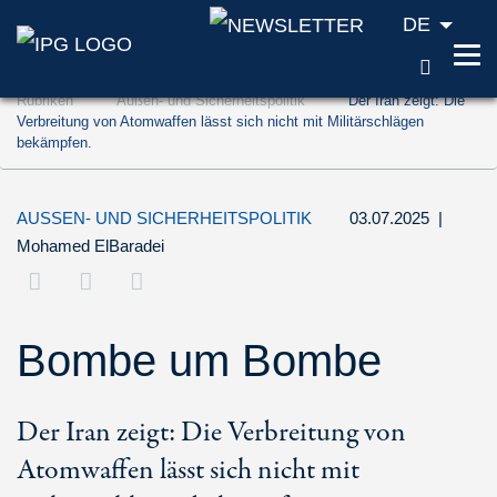
DE
SUCH
Zum Inhalt springen (Accesskey '1')
Rubriken
Außen- und Sicherheitspolitik
Der Iran zeigt: Die
Zur Suche springen (Accesskey '2')
Verbreitung von Atomwaffen lässt sich nicht mit Militärschlägen
bekämpfen.
Zur Navigation springen (Accesskey '3')
AUSSEN- UND SICHERHEITSPOLITIK
03.07.2025
|
Mohamed ElBaradei
Bombe um Bombe
Der Iran zeigt: Die Verbreitung von
Atomwaffen lässt sich nicht mit