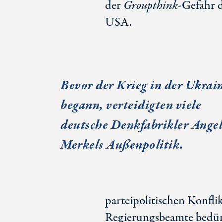
der
Groupthink
-Gefahr d
USA.
Bevor der Krieg in der Ukrai
begann, verteidigten viele
deutsche Denkfabrikler Ange
Merkels Außenpolitik.
parteipolitischen Konfl
Regierungsbeamte bedür