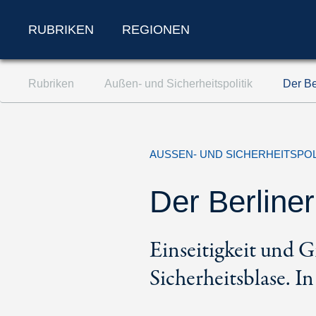
RUBRIKEN
REGIONEN
Zum Inhalt springen (Accesskey '1')
Rubriken
Außen- und Sicherheitspolitik
Der Be
Zur Suche springen (Accesskey '2')
Zur Navigation springen (Accesskey '3')
AUSSEN- UND SICHERHEITSPOL
Der Berliner
Einseitigkeit und 
Sicherheitsblase. I