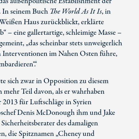
das außenpolitische Establishment der
. In seinem Buch
The World As It Is
, in
 Weißen Haus zurückblickt, erklärte
“ – eine gallertartige, schleimige Masse –
emeint, „das scheinbar stets unweigerlich
en Interventionen im Nahen Osten führe,
mbardieren‘.“
rte sich zwar in Opposition zu diesem
ch mehr Teil davon, als er wahrhaben
r 2013 für Luftschläge in Syrien
bschef Denis McDonough ihm und Jake
 Sicherheitsberater des damaligen
en
, die Spitznamen „Cheney und