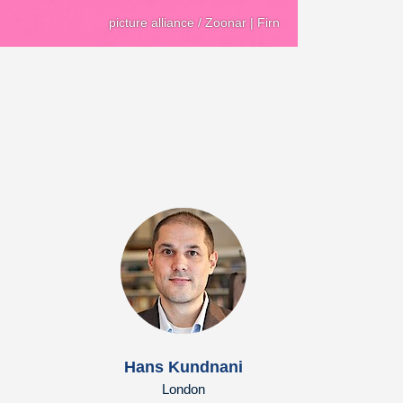
picture alliance / Zoonar | Firn
Hans Kundnani
London