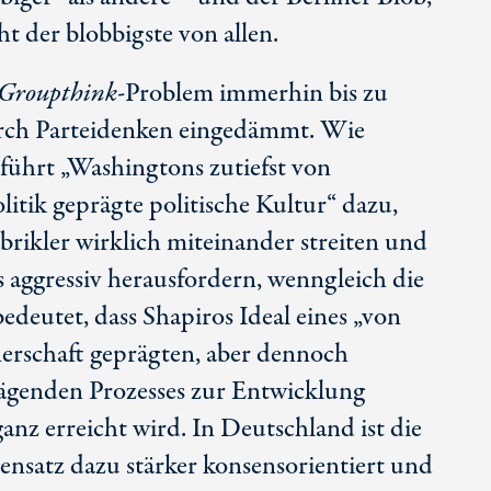
icht der blobbigste von allen.
Groupthink
-Problem immerhin bis zu
rch Parteidenken eingedämmt. Wie
 führt „Washingtons zutiefst von
litik geprägte politische Kultur“ dazu,
brikler wirklich miteinander streiten und
s aggressiv herausfordern, wenngleich die
bedeutet, dass Shapiros Ideal eines „von
nerschaft geprägten, aber dennoch
ägenden Prozesses zur Entwicklung
ganz erreicht wird. In Deutschland ist die
ensatz dazu stärker konsensorientiert und