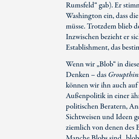
Rumsfeld“ gab). Er stim
Washington ein, dass die
müsse. Trotzdem blieb de
Inzwischen bezieht er si
Establishment, das besti
Wenn wir „Blob“ in dies
Denken – das
Groupthin
können wir ihn auch auf
Außenpolitik in einer ä
politischen Beratern, An
Sichtweisen und Ideen g
ziemlich von denen des 
Manche Blobs sind „blobb