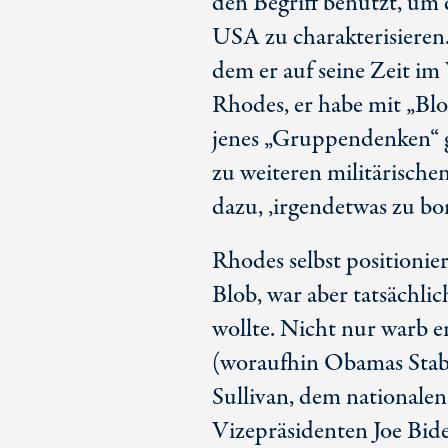
den Begriff benutzt, um 
USA zu charakterisieren
dem er auf seine Zeit im
Rhodes, er habe mit „Blob
jenes „Gruppendenken“ g
zu weiteren militärisch
dazu, ‚irgendetwas zu bo
Rhodes selbst positionie
Blob, war aber tatsächli
wollte. Nicht nur warb e
(woraufhin Obamas Sta
Sullivan, dem nationalen
Vizepräsidenten
Joe Bid